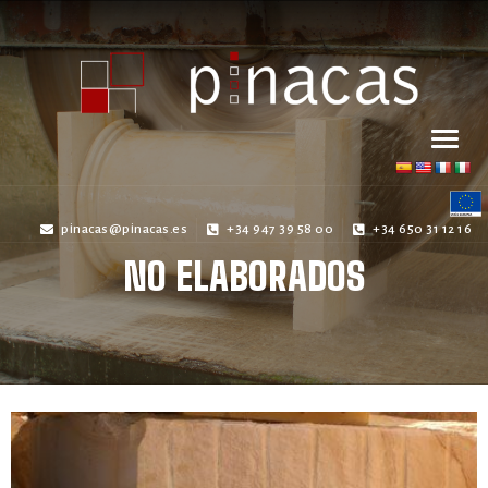
pinacas@pinacas.es
+34 947 39 58 00
+34 650 31 12 16
NO ELABORADOS