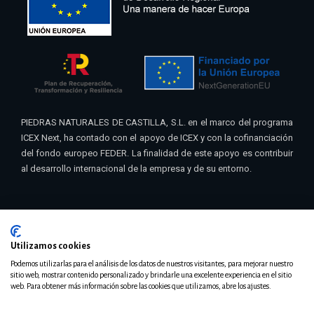
PIEDRAS NATURALES DE CASTILLA, S.L. en el marco del programa
ICEX Next, ha contado con el apoyo de ICEX y con la cofinanciación
del fondo europeo FEDER. La finalidad de este apoyo es contribuir
al desarrollo internacional de la empresa y de su entorno.
Utilizamos cookies
© 2021 Pinacas | Diseño
Teseo – Eribea
Podemos utilizarlas para el análisis de los datos de nuestros visitantes, para mejorar nuestro
sitio web, mostrar contenido personalizado y brindarle una excelente experiencia en el sitio
web. Para obtener más información sobre las cookies que utilizamos, abre los ajustes.
Aviso legal
·
Política de Privacidad
·
Política de Cookies