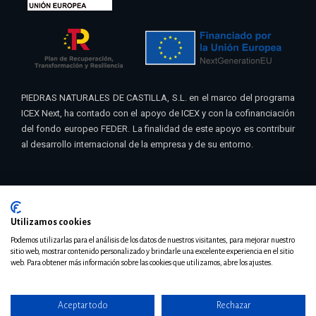
PIEDRAS NATURALES DE CASTILLA, S.L. en el marco del programa
ICEX Next, ha contado con el apoyo de ICEX y con la cofinanciación
del fondo europeo FEDER. La finalidad de este apoyo es contribuir
al desarrollo internacional de la empresa y de su entorno.
Utilizamos cookies
© 2021 Pinacas | Diseño
Teseo – Eribea
Podemos utilizarlas para el análisis de los datos de nuestros visitantes, para mejorar nuestro
sitio web, mostrar contenido personalizado y brindarle una excelente experiencia en el sitio
web. Para obtener más información sobre las cookies que utilizamos, abre los ajustes.
Aviso legal
·
Política de Privacidad
·
Política de Cookies
Aceptar todo
Rechazar